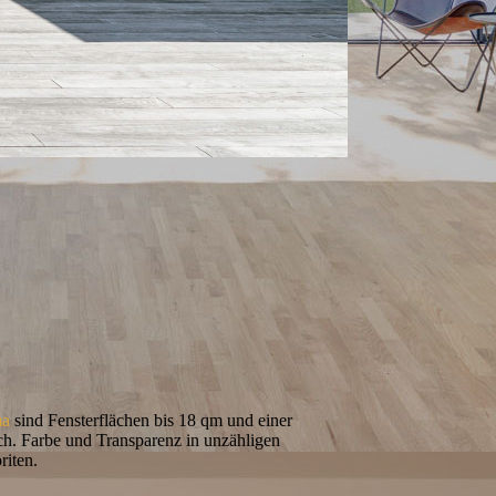
ma
sind Fensterflächen bis 18 qm und einer
ch. Farbe und Transparenz in unzähligen
riten.