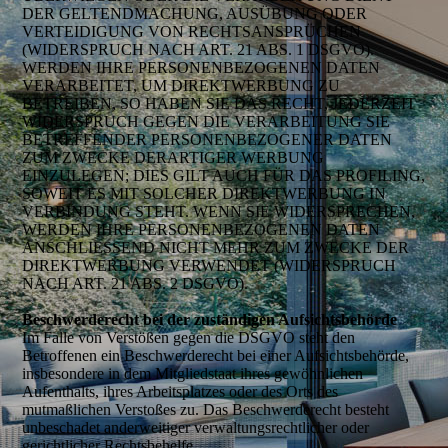
DER GELTENDMACHUNG, AUSÜBUNG ODER
VERTEIDIGUNG VON RECHTSANSPRÜCHEN
(WIDERSPRUCH NACH ART. 21 ABS. 1 DSGVO).
WERDEN IHRE PERSONENBEZOGENEN DATEN
VERARBEITET, UM DIREKTWERBUNG ZU
BETREIBEN, SO HABEN SIE DAS RECHT, JEDERZEIT
WIDERSPRUCH GEGEN DIE VERARBEITUNG SIE
BETREFFENDER PERSONENBEZOGENER DATEN
ZUM ZWECKE DERARTIGER WERBUNG
EINZULEGEN; DIES GILT AUCH FÜR DAS PROFILING,
SOWEIT ES MIT SOLCHER DIREKTWERBUNG IN
VERBINDUNG STEHT. WENN SIE WIDERSPRECHEN,
WERDEN IHRE PERSONENBEZOGENEN DATEN
ANSCHLIESSEND NICHT MEHR ZUM ZWECKE DER
DIREKTWERBUNG VERWENDET (WIDERSPRUCH
NACH ART. 21 ABS. 2 DSGVO).
Beschwerderecht bei der zuständigen Aufsichtsbehörde
Im Falle von Verstößen gegen die DSGVO steht den
Betroffenen ein Beschwerderecht bei einer Aufsichtsbehörde,
insbesondere in dem Mitgliedstaat ihres gewöhnlichen
Aufenthalts, ihres Arbeitsplatzes oder des Orts des
mutmaßlichen Verstoßes zu. Das Beschwerderecht besteht
unbeschadet anderweitiger verwaltungsrechtlicher oder
gerichtlicher Rechtsbehelfe.