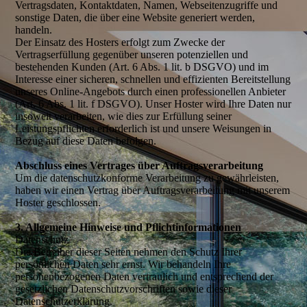
Vertragsdaten, Kontaktdaten, Namen, Webseitenzugriffe und
sonstige Daten, die über eine Website generiert werden,
handeln.
Der Einsatz des Hosters erfolgt zum Zwecke der
Vertragserfüllung gegenüber unseren potenziellen und
bestehenden Kunden (Art. 6 Abs. 1 lit. b DSGVO) und im
Interesse einer sicheren, schnellen und effizienten Bereitstellung
unseres Online-Angebots durch einen professionellen Anbieter
(Art. 6 Abs. 1 lit. f DSGVO). Unser Hoster wird Ihre Daten nur
insoweit verarbeiten, wie dies zur Erfüllung seiner
Leistungspflichten erforderlich ist und unsere Weisungen in
Bezug auf diese Daten befolgen.
Abschluss eines Vertrages über Auftragsverarbeitung
Um die datenschutzkonforme Verarbeitung zu gewährleisten,
haben wir einen Vertrag über Auftragsverarbeitung mit unserem
Hoster geschlossen.
3. Allgemeine Hinweise und Pflichtinformationen
Datenschutz
Die Betreiber dieser Seiten nehmen den Schutz Ihrer
persönlichen Daten sehr ernst. Wir behandeln Ihre
personenbezogenen Daten vertraulich und entsprechend der
gesetzlichen Datenschutzvorschriften sowie dieser
Datenschutzerklärung.