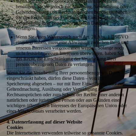
Wenn wir Ihre personenbezogenen Daten nicht mehr
benötigen, Sie sie jedoch zur Ausübung, Verteidigung oder
Geltendmachung von Rechtsansprüchen benötigen, haben
Sie das Recht, statt der Löschung die Einschränkung der
Verarbeitung Ihrer personenbezogenen Daten zu
verlangen.
Wenn Sie einen Widerspruch nach Art. 21 Abs. 1 DSGVO
eingelegt haben, muss eine Abwägung zwischen Ihren und
unseren Interessen vorgenommen werden. Solange noch
nicht feststeht, wessen Interessen überwiegen, haben Sie
das Recht, die Einschränkung der Verarbeitung Ihrer
personenbezogenen Daten zu verlangen.
Wenn Sie die Verarbeitung Ihrer personenbezogenen Daten
eingeschränkt haben, dürfen diese Daten – von ihrer
Speicherung abgesehen – nur mit Ihrer Einwilligung oder zur
Geltendmachung, Ausübung oder Verteidigung von
Rechtsansprüchen oder zum Schutz der Rechte einer anderen
natürlichen oder juristischen Person oder aus Gründen eines
wichtigen öffentlichen Interesses der Europäischen Union oder
eines Mitgliedstaats verarbeitet werden.
4. Datenerfassung auf dieser Website
Cookies
Die Internetseiten verwenden teilweise so genannte Cookies.