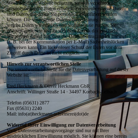
Wenn Sie diese Website benutzen, werden verschiedene
personenbezogene Daten erhoben. Personenbezogene Daten
sind Daten, mit denen Sie persönlich identifiziert werden
können. Die vorliegende Datenschutzerklärung erläutert,
welche Daten wir erheben und wofür wir sie nutzen. Sie
erläutert auch, wie und zu welchem Zweck das geschieht.
Wir weisen darauf hin, dass die Datenübertragung im Internet
(z. B. bei der Kommunikation per E-Mail) Sicherheitslücken
aufweisen kann. Ein lückenloser Schutz der Daten vor dem
Zugriff durch Dritte ist nicht möglich.
Hinweis zur verantwortlichen Stelle
Die verantwortliche Stelle für die Datenverarbeitung auf dieser
Website ist:
Fred Heckmann & Oliver Heckmann GbR
Anschrift: Willinger Straße 14 · 34497 Korbach-Lelbach
Telefon (05631) 2877
Fax (05631) 2240
Mail: info(at)heckmann-schreinerei(dot)de
Widerruf Ihrer Einwilligung zur Datenverarbeitung
Viele Datenverarbeitungsvorgänge sind nur mit Ihrer
ausdrücklichen Einwilligung möglich. Sie können eine bereits