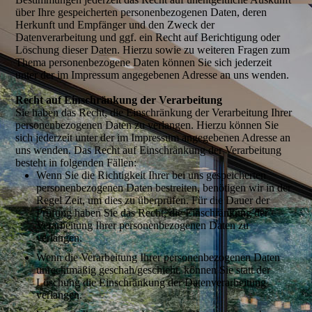
über Ihre gespeicherten personenbezogenen Daten, deren
Herkunft und Empfänger und den Zweck der
Datenverarbeitung und ggf. ein Recht auf Berichtigung oder
Löschung dieser Daten. Hierzu sowie zu weiteren Fragen zum
Thema personenbezogene Daten können Sie sich jederzeit
unter der im Impressum angegebenen Adresse an uns wenden.
Recht auf Einschränkung der Verarbeitung
Sie haben das Recht, die Einschränkung der Verarbeitung Ihrer
personenbezogenen Daten zu verlangen. Hierzu können Sie
sich jederzeit unter der im Impressum angegebenen Adresse an
uns wenden. Das Recht auf Einschränkung der Verarbeitung
besteht in folgenden Fällen:
Wenn Sie die Richtigkeit Ihrer bei uns gespeicherten
personenbezogenen Daten bestreiten, benötigen wir in der
Regel Zeit, um dies zu überprüfen. Für die Dauer der
Prüfung haben Sie das Recht, die Einschränkung der
Verarbeitung Ihrer personenbezogenen Daten zu
verlangen.
Wenn die Verarbeitung Ihrer personenbezogenen Daten
unrechtmäßig geschah/geschieht, können Sie statt der
Löschung die Einschränkung der Datenverarbeitung
verlangen.