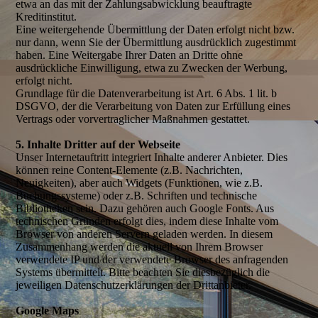
etwa an das mit der Zahlungsabwicklung beauftragte
Kreditinstitut.
Eine weitergehende Übermittlung der Daten erfolgt nicht bzw.
nur dann, wenn Sie der Übermittlung ausdrücklich zugestimmt
haben. Eine Weitergabe Ihrer Daten an Dritte ohne
ausdrückliche Einwilligung, etwa zu Zwecken der Werbung,
erfolgt nicht.
Grundlage für die Datenverarbeitung ist Art. 6 Abs. 1 lit. b
DSGVO, der die Verarbeitung von Daten zur Erfüllung eines
Vertrags oder vorvertraglicher Maßnahmen gestattet.
5. Inhalte Dritter auf der Webseite
Unser Internetauftritt integriert Inhalte anderer Anbieter. Dies
können reine Content-Elemente (z.B. Nachrichten,
Neuigkeiten), aber auch Widgets (Funktionen, wie z.B.
Buchungssysteme) oder z.B. Schriften und technische
Bibliotheken sein. Dazu gehören auch Google Fonts. Aus
technischen Gründen erfolgt dies, indem diese Inhalte vom
Browser von anderen Servern geladen werden. In diesem
Zusammenhang werden die aktuell von Ihrem Browser
verwendete IP und der verwendete Browser des anfragenden
Systems übermittelt. Bitte beachten Sie diesbezüglich die
jeweiligen Datenschutzerklärungen der Drittanbieter.
Google Maps