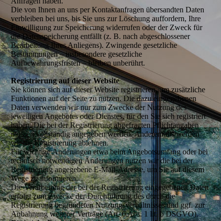
Anfragen haben.
Die von Ihnen an uns per Kontaktanfragen übersandten Daten
verbleiben bei uns, bis Sie uns zur Löschung auffordern, Ihre
Einwilligung zur Speicherung widerrufen oder der Zweck für
die Datenspeicherung entfällt (z. B. nach abgeschlossener
Bearbeitung Ihres Anliegens). Zwingende gesetzliche
Bestimmungen – insbesondere gesetzliche
Aufbewahrungsfristen – bleiben unberührt.
Registrierung auf dieser Website
Sie können sich auf dieser Website registrieren, um zusätzliche
Funktionen auf der Seite zu nutzen. Die dazu eingegebenen
Daten verwenden wir nur zum Zwecke der Nutzung des
jeweiligen Angebotes oder Dienstes, für den Sie sich registriert
haben. Die bei der Registrierung abgefragten Pflichtangaben
müssen vollständig angegeben werden. Anderenfalls werden
wir die Registrierung ablehnen.
Für wichtige Änderungen etwa beim Angebotsumfang oder bei
technisch notwendigen Änderungen nutzen wir die bei der
Registrierung angegebene E-Mail-Adresse, um Sie auf diesem
Wege zu informieren.
Die Verarbeitung der bei der Registrierung eingegebenen Daten
erfolgt zum Zwecke der Durchführung des durch die
Registrierung begründeten Nutzungsverhältnisses und ggf. zur
Anbahnung weiterer Verträge (Art. 6 Abs. 1 lit. b DSGVO).