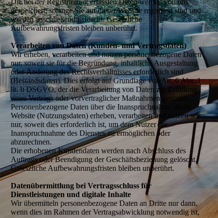
Die bei der Registrierung erfassten Daten werden von uns
gespeichert, solange Sie auf dieser Website registriert sind und
werden anschließend gelöscht. Gesetzliche
Aufbewahrungsfristen bleiben unberührt.
Verarbeiten von Daten (Kunden- und Vertragsdaten)
Wir erheben, verarbeiten und nutzen personenbezogene Daten
nur, soweit sie für die Begründung, inhaltliche Ausgestaltung
oder Änderung des Rechtsverhältnisses erforderlich sind
(Bestandsdaten). Dies erfolgt auf Grundlage von Art. 6 Abs. 1
lit. b DSGVO, der die Verarbeitung von Daten zur Erfüllung
eines Vertrags oder vorvertraglicher Maßnahmen gestattet.
Personenbezogene Daten über die Inanspruchnahme dieser
Website (Nutzungsdaten) erheben, verarbeiten und nutzen wir
nur, soweit dies erforderlich ist, um dem Nutzer die
Inanspruchnahme des Dienstes zu ermöglichen oder
abzurechnen.
Die erhobenen Kundendaten werden nach Abschluss des
Auftrags oder Beendigung der Geschäftsbeziehung gelöscht.
Gesetzliche Aufbewahrungsfristen bleiben unberührt.
Datenübermittlung bei Vertragsschluss für
Dienstleistungen und digitale Inhalte
Wir übermitteln personenbezogene Daten an Dritte nur dann,
wenn dies im Rahmen der Vertragsabwicklung notwendig ist,