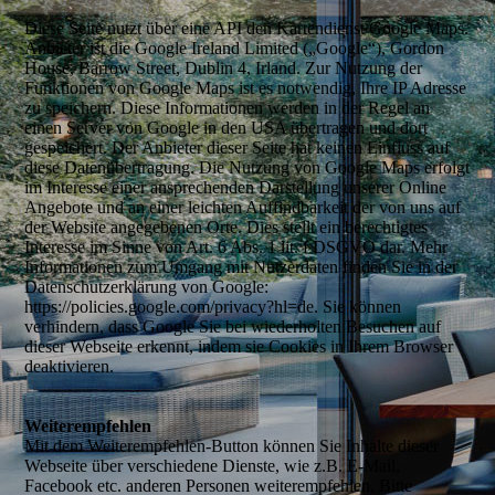
Diese Seite nutzt über eine API den Kartendienst Google Maps.
Anbieter ist die Google Ireland Limited („Google“), Gordon
House, Barrow Street, Dublin 4, Irland. Zur Nutzung der
Funktionen von Google Maps ist es notwendig, Ihre IP Adresse
zu speichern. Diese Informationen werden in der Regel an
einen Server von Google in den USA übertragen und dort
gespeichert. Der Anbieter dieser Seite hat keinen Einfluss auf
diese Datenübertragung. Die Nutzung von Google Maps erfolgt
im Interesse einer ansprechenden Darstellung unserer Online
Angebote und an einer leichten Auffindbarkeit der von uns auf
der Website angegebenen Orte. Dies stellt ein berechtigtes
Interesse im Sinne von Art. 6 Abs. 1 lit. f DSGVO dar. Mehr
Informationen zum Umgang mit Nutzerdaten finden Sie in der
Datenschutzerklärung von Google:
https://policies.google.com/privacy?hl=de. Sie können
verhindern, dass Google Sie bei wiederholten Besuchen auf
dieser Webseite erkennt, indem sie Cookies in Ihrem Browser
deaktivieren.
Weiterempfehlen
Mit dem Weiterempfehlen-Button können Sie Inhalte dieser
Webseite über verschiedene Dienste, wie z.B. E-Mail,
Facebook etc. anderen Personen weiterempfehlen. Bitte