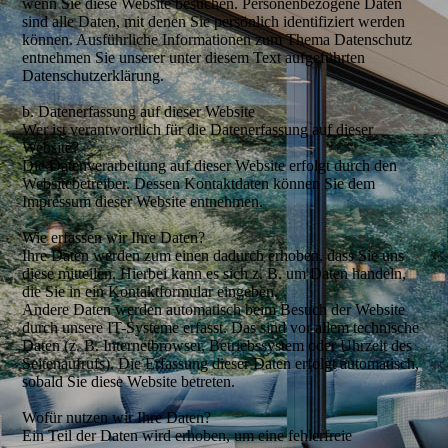
wenn Sie diese Website besuchen. Personenbezogene Daten
sind alle Daten, mit denen Sie persönlich identifiziert werden
können. Ausführliche Informationen zum Thema Datenschutz
entnehmen Sie unserer unter diesem Text aufgeführten
Datenschutzerklärung.
b. Datenerfassung auf dieser Website
Wer ist verantwortlich für die Datenerfassung auf dieser
Website?
Die Datenverarbeitung auf dieser Website erfolgt durch den
Websitebetreiber. Dessen Kontaktdaten können Sie dem
Impressum dieser Website entnehmen.
Wie erfassen wir Ihre Daten?
Ihre Daten werden zum einen dadurch erhoben, dass Sie uns
diese mitteilen. Hierbei kann es sich z. B. um Daten handeln,
die Sie in ein Kontaktformular eingeben.
Andere Daten werden automatisch beim Besuch der Website
durch unsere IT-Systeme erfasst. Das sind vor allem technische
Daten (z. B. Internetbrowser, Betriebssystem oder Uhrzeit des
Seitenaufrufs). Die Erfassung dieser Daten erfolgt automatisch,
sobald Sie diese Website betreten.
Wofür nutzen wir Ihre Daten?
Ein Teil der Daten wird erhoben, um eine fehlerfreie