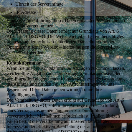
Uhrzeit der Serveranfrage
IP-Adresse
Eine Zusammenführung dieser Daten mit anderen Datenquellen
wird nicht vorgenommen.
Die Erfassung dieser Daten erfolgt auf Grundlage von Art. 6
Abs. 1 lit. f DSGVO. Der Websitebetreiber hat ein berechtigtes
Interesse an der technisch fehlerfreien Darstellung und der
Optimierung seiner Website – hierzu müssen die Server-Log-
Files erfasst werden.
Kontaktformular
Wenn Sie uns per Kontaktformular Anfragen zukommen lassen,
werden Ihre Angaben aus dem Anfrageformular inklusive der
von Ihnen dort angegebenen Kontaktdaten zwecks Bearbeitung
der Anfrage und für den Fall von Anschlussfragen bei uns
gespeichert. Diese Daten geben wir nicht ohne Ihre
Einwilligung weiter.
Die Verarbeitung dieser Daten erfolgt auf Grundlage von Art. 6
Abs. 1 lit. b DSGVO, sofern Ihre Anfrage mit der Erfüllung
eines Vertrags zusammenhängt oder zur Durchführung
vorvertraglicher Maßnahmen erforderlich ist. In allen übrigen
Fällen beruht die Verarbeitung auf unserem berechtigten
Interesse an der effektiven Bearbeitung der an uns gerichteten
Anfragen (Art. 6 Abs. 1 lit. f DSGVO) oder auf Ihrer