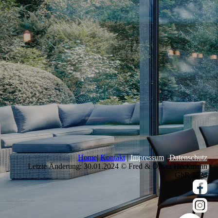
Home
|
Kontakt
|
Impressum
|
Datenschutz
Letzte Änderung: 30.01.2024 © Fred & Oliver Heckmann
GbR 2024