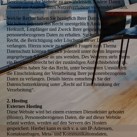
Bereitstellung der Website zu gewährleisten. Andere Daten
können zur Analyse Ihres Nutzerverhaltens verwendet werden.
Welche Rechte haben Sie bezüglich Ihrer Daten?
Sie haben jederzeit das Recht unentgeltlich Auskunft über
Herkunft, Empfänger und Zweck Ihrer gespeicherten
personenbezogenen Daten zu erhalten. Sie haben außerdem ein
Recht, die Berichtigung oder Löschung dieser Daten zu
verlangen. Hierzu sowie zu weiteren Fragen zum Thema
Datenschutz können Sie sich jederzeit unter der im Impressum
angegebenen Adresse an uns wenden. Des Weiteren steht Ihnen
ein Beschwerderecht bei der zuständigen Aufsichtsbehörde zu.
Außerdem haben Sie das Recht, unter bestimmten Umständen
die Einschränkung der Verarbeitung Ihrer personenbezogenen
Daten zu verlangen. Details hierzu entnehmen Sie der
Datenschutzerklärung unter „Recht auf Einschränkung der
Verarbeitung“.
2. Hosting
Externes Hosting
Diese Website wird bei einem externen Dienstleister gehostet
(Hoster). Personenbezogenen Daten, die auf dieser Website
erfasst werden, werden auf den Servern des Hosters
gespeichert. Hierbei kann es sich v. a. um IP-Adressen,
Kontaktanfragen, Meta- und Kommunikationsdaten,