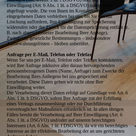
Einwilligung (Art. 6 Abs. 1 lit. a DSGVO) sofern diese
abgefragt wurde. Die von Ihnen im Kontaktformular
eingegebenen Daten verbleiben bei uns, bis Sie uns zur
Löschung auffordern, Ihre Einwilligung zur Speicherung
widerrufen oder der Zweck für die Datenspeicherung entfällt (z.
B. nach abgeschlossener Bearbeitung Ihrer Anfrage).
Zwingende gesetzliche Bestimmungen – insbesondere
Aufbewahrungsfristen – bleiben unberührt.
Anfrage per E-Mail, Telefon oder Telefax
Wenn Sie uns per E-Mail, Telefon oder Telefax kontaktieren,
wird Ihre Anfrage inklusive aller daraus hervorgehenden
personenbezogenen Daten (Name, Anfrage) zum Zwecke der
Bearbeitung Ihres Anliegens bei uns gespeichert und
verarbeitet. Diese Daten geben wir nicht ohne Ihre
Einwilligung weiter.
Die Verarbeitung dieser Daten erfolgt auf Grundlage von Art. 6
Abs. 1 lit. b DSGVO, sofern Ihre Anfrage mit der Erfüllung
eines Vertrags zusammenhängt oder zur Durchführung
vorvertraglicher Maßnahmen erforderlich ist. In allen übrigen
Fällen beruht die Verarbeitung auf Ihrer Einwilligung (Art. 6
Abs. 1 lit. a DSGVO) und/oder auf unseren berechtigten
Interessen (Art. 6 Abs. 1 lit. f DSGVO), da wir ein berechtigtes
Interesse an der effektiven Bearbeitung der an uns gerichteten