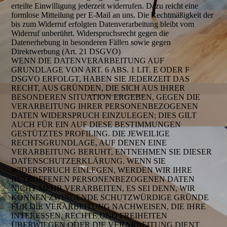
erteilte Einwilligung jederzeit widerrufen. Dazu reicht eine
formlose Mitteilung per E-Mail an uns. Die Rechtmäßigkeit der
bis zum Widerruf erfolgten Datenverarbeitung bleibt vom
Widerruf unberührt. Widerspruchsrecht gegen die
Datenerhebung in besonderen Fällen sowie gegen
Direktwerbung (Art. 21 DSGVO)
WENN DIE DATENVERARBEITUNG AUF
GRUNDLAGE VON ART. 6 ABS. 1 LIT. E ODER F
DSGVO ERFOLGT, HABEN SIE JEDERZEIT DAS
RECHT, AUS GRÜNDEN, DIE SICH AUS IHRER
BESONDEREN SITUATION ERGEBEN, GEGEN DIE
VERARBEITUNG IHRER PERSONENBEZOGENEN
DATEN WIDERSPRUCH EINZULEGEN; DIES GILT
AUCH FÜR EIN AUF DIESE BESTIMMUNGEN
GESTÜTZTES PROFILING. DIE JEWEILIGE
RECHTSGRUNDLAGE, AUF DENEN EINE
VERARBEITUNG BERUHT, ENTNEHMEN SIE DIESER
DATENSCHUTZERKLÄRUNG. WENN SIE
WIDERSPRUCH EINLEGEN, WERDEN WIR IHRE
BETROFFENEN PERSONENBEZOGENEN DATEN
NICHT MEHR VERARBEITEN, ES SEI DENN, WIR
KÖNNEN ZWINGENDE SCHUTZWÜRDIGE GRÜNDE
FÜR DIE VERARBEITUNG NACHWEISEN, DIE IHRE
INTERESSEN, RECHTE UND FREIHEITEN
ÜBERWIEGEN ODER DIE VERARBEITUNG DIENT