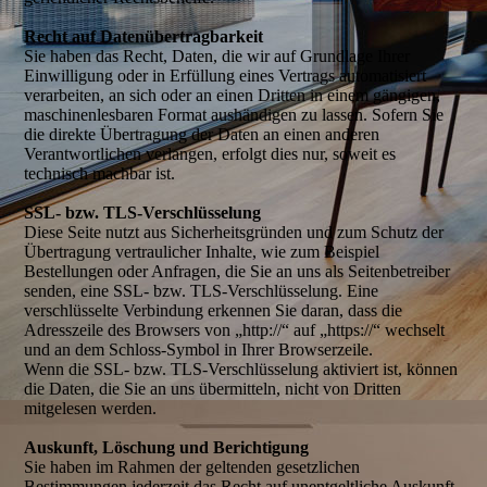
Recht auf Datenübertragbarkeit
Sie haben das Recht, Daten, die wir auf Grundlage Ihrer
Einwilligung oder in Erfüllung eines Vertrags automatisiert
verarbeiten, an sich oder an einen Dritten in einem gängigen,
maschinenlesbaren Format aushändigen zu lassen. Sofern Sie
die direkte Übertragung der Daten an einen anderen
Verantwortlichen verlangen, erfolgt dies nur, soweit es
technisch machbar ist.
SSL- bzw. TLS-Verschlüsselung
Diese Seite nutzt aus Sicherheitsgründen und zum Schutz der
Übertragung vertraulicher Inhalte, wie zum Beispiel
Bestellungen oder Anfragen, die Sie an uns als Seitenbetreiber
senden, eine SSL- bzw. TLS-Verschlüsselung. Eine
verschlüsselte Verbindung erkennen Sie daran, dass die
Adresszeile des Browsers von „http://“ auf „https://“ wechselt
und an dem Schloss-Symbol in Ihrer Browserzeile.
Wenn die SSL- bzw. TLS-Verschlüsselung aktiviert ist, können
die Daten, die Sie an uns übermitteln, nicht von Dritten
mitgelesen werden.
Auskunft, Löschung und Berichtigung
Sie haben im Rahmen der geltenden gesetzlichen
Bestimmungen jederzeit das Recht auf unentgeltliche Auskunft